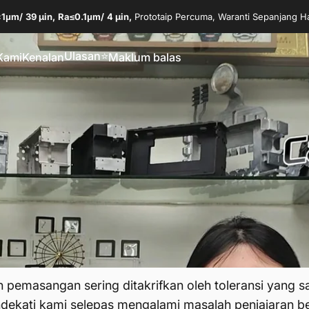
±1μm/
39 µin,
Ra≤0.1μm/
4 µin,
Prototaip Percuma, Waranti Sepanjang H
Ulasan⭐
Kami
Kenalan
Maklum balas
Ulasan⭐
ami
Kenalan
Maklum balas
 pemasangan sering ditakrifkan oleh toleransi yang sa
ndekati kami selepas mengalami masalah penjajaran