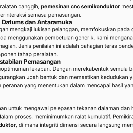
ralatan canggih,
pemesinan cnc semikonduktor
mest
i berinteraksi semasa pemasangan.
da Datums dan Antaramuka
an mengkaji lukisan pelanggan, memfokuskan pada da
da menggunakan pembetulan generik, kami menganal
gian. Jenis penilaian ini adalah bahagian teras pen
ponen tahap peralatan.
stabilan Pemasangan
ngoptimuman lekapan. Dengan merekabentuk semula 
urangkan ubah bentuk dan memastikan kedudukan yan
n peranan yang menentukan dalam mencapai hasil ya
an untuk mengawal pelepasan tekanan dalaman dan hu
dalam proses, meminimumkan ralat kumulatif. Pemikira
duktor
, di mana integriti dimensi secara langsung m