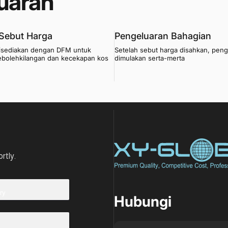
uaran
Sebut Harga
Pengeluaran Bahagian
disediakan dengan DFM untuk
Setelah sebut harga disahkan, pen
ebolehkilangan dan kecekapan kos
dimulakan serta-merta
XY Global MY
rtly.
ry
Hubungi