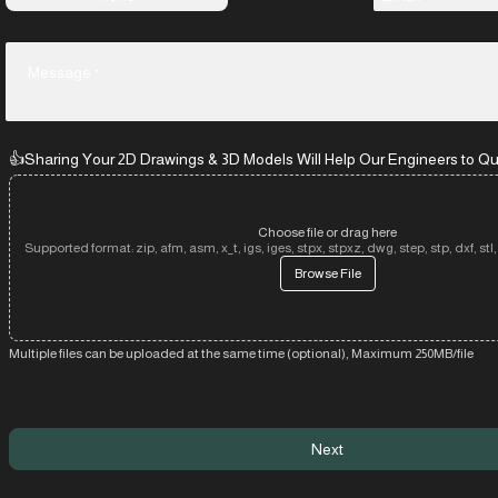
Message
*
👍Sharing Your 2D Drawings & 3D Models Will Help Our Engineers to Qu
Choose file or drag here
Supported format: zip, afm, asm, x_t, igs, iges, stpx, stpxz, dwg, step, stp, dxf, stl, j
Browse File
Multiple files can be uploaded at the same time (optional), Maximum 250MB/file
Next