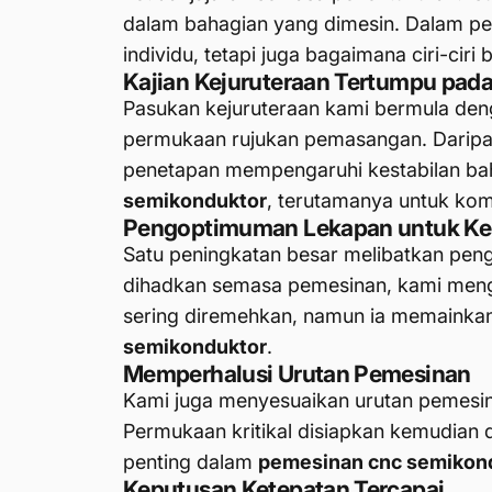
dalam bahagian yang dimesin. Dalam pe
individu, tetapi juga bagaimana ciri-cir
Kajian Kejuruteraan Tertumpu pa
Pasukan kejuruteraan kami bermula deng
permukaan rujukan pemasangan. Daripa
penetapan mempengaruhi kestabilan baha
semikonduktor
, terutamanya untuk kom
Pengoptimuman Lekapan untuk Ke
Satu peningkatan besar melibatkan pe
dihadkan semasa pemesinan, kami meng
sering diremehkan, namun ia memainka
semikonduktor
.
Memperhalusi Urutan Pemesinan
Kami juga menyesuaikan urutan pemesin
Permukaan kritikal disiapkan kemudian 
penting dalam
pemesinan cnc semikon
Keputusan Ketepatan Tercapai