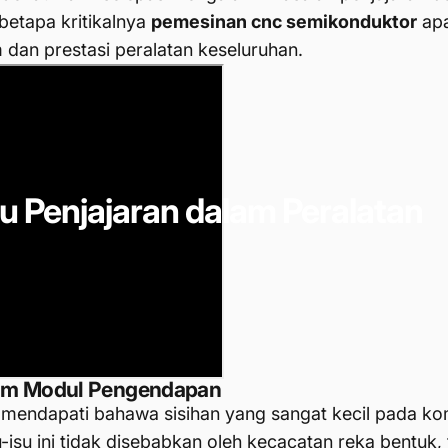
betapa kritikalnya
pemesinan cnc semikonduktor
apa
dan prestasi peralatan keseluruhan.
su
Penjajaran
dalam
Peralatan
lam Modul Pengendapan
endapati bahawa sisihan yang sangat kecil pada k
isu ini tidak disebabkan oleh kecacatan reka bentuk, t