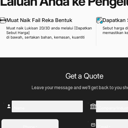
Laluan Anda ke Pengel
Muat Naik Fail Reka Bentuk
Dapatkan 
Muat naik Lukisan 2D/3D anda melalui [Dapatkan
Sebut harga 
Sebut Harga]
memastikan k
di bawah, sertakan bahan, kemasan, kuantiti
Get a Quote
Leave your message and we'll get back to you sho
Name
Company/Indust
Phone
Email
*
*