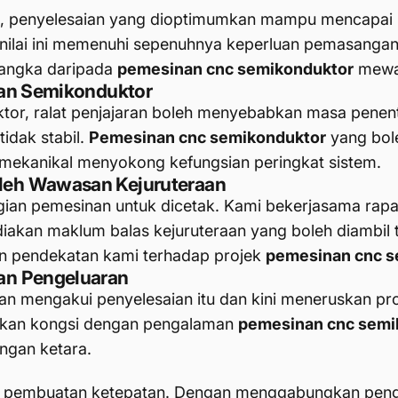
ami, penyelesaian yang dioptimumkan mampu mencapai
-nilai ini memenuhi sepenuhnya keperluan pemasanga
jangka daripada
pemesinan cnc semikonduktor
mewa
tan Semikonduktor
or, ralat penjajaran boleh menyebabkan masa penentu
idak stabil.
Pemesinan cnc semikonduktor
yang bol
 mekanikal menyokong kefungsian peringkat sistem.
leh Wawasan Kejuruteraan
gian pemesinan untuk dicetak. Kami bekerjasama rap
diakan maklum balas kejuruteraan yang boleh diambil
n pendekatan kami terhadap projek
pemesinan cnc s
an Pengeluaran
an mengakui penyelesaian itu dan kini meneruskan pr
akan kongsi dengan pengalaman
pemesinan cnc semi
ngan ketara.
n pembuatan ketepatan. Dengan menggabungkan pen