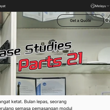
ayat
Melayu
Get a Quote
C
ngat ketat. Bulan lepas, seorang
 berulang semasa pemasangan modul