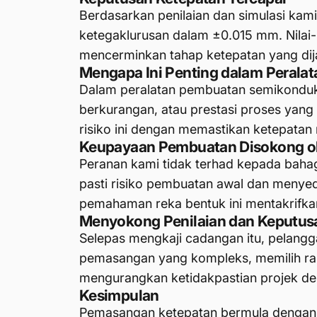
Berdasarkan penilaian dan simulasi k
ketegaklurusan dalam ±0.015 mm. Nilai
mencerminkan tahap ketepatan yang di
Mengapa Ini Penting dalam Perala
Dalam peralatan pembuatan semikondukt
berkurangan, atau prestasi proses yang t
risiko ini dengan memastikan ketepatan
Keupayaan Pembuatan Disokong o
Peranan kami tidak terhad kepada baha
pasti risiko pembuatan awal dan menye
pemahaman reka bentuk ini mentakrifka
Menyokong Penilaian dan Keputus
Selepas mengkaji cadangan itu, pelangg
pemasangan yang kompleks, memilih r
mengurangkan ketidakpastian projek de
Kesimpulan
Pemasangan ketepatan bermula denga