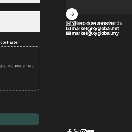
Masukkan e-mel anda
🇲🇾
+60 1126709820
📧
market@xyglobal.net
📧
market@xyglobal.my
ote Faster.
pg, jpeg, png, gif, svg...