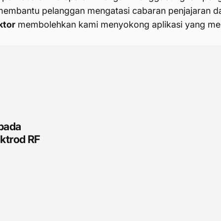
i membantu pelanggan mengatasi cabaran penjajaran 
ktor
membolehkan kami menyokong aplikasi yang menu
t
m
atsApp
elalui E-mel
epada
ektrod RF