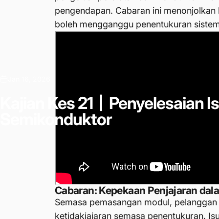
pengendapan. Cabaran ini menonjolkan 
boleh mengganggu penentukuran sistem 
Jan 16, 2026
Kajian
Kes
21丨Penyelesaian
I
Semikonduktor
Cabaran: Kepekaan Penjajaran da
Semasa pemasangan modul, pelanggan m
ketidakjajaran semasa penentukuran. Isu-