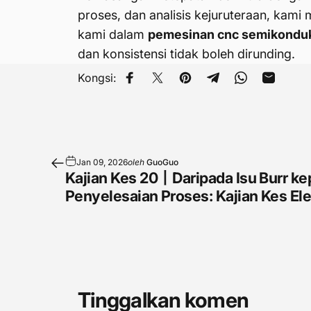
proses, dan analisis kejuruteraan, kam
kami dalam
pemesinan cnc semikondu
dan konsistensi tidak boleh dirunding.
Kongsi:
Kongsi di Facebook
Kongsi di X
Sematkan pada Pinteres
Kongsi di Telegra
Kongsi di Wh
Kongsi m
Jan 09, 2026
oleh
GuoGuo
Kajian Kes 20丨Daripada Isu Burr k
Penyelesaian Proses: Kajian Kes El
Tinggalkan komen